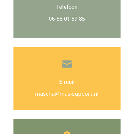
Telefoon
06-58 01 59 85

E-mail
mascha@mas-support.nl