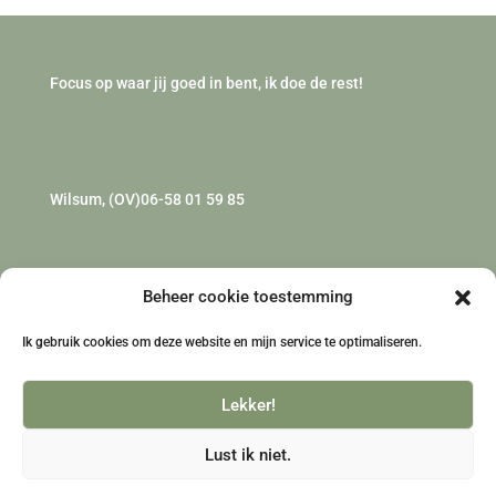
Focus op waar jij goed in bent, ik doe de rest!
Wilsum, (OV)
06-58 01 59 85
Beheer cookie toestemming
KvK 85433470 BTW NL004094693B76
Ik gebruik cookies om deze website en mijn service te optimaliseren.
Lekker!
Algemene voorwaarden
Privacyverklaring
Lust ik niet.